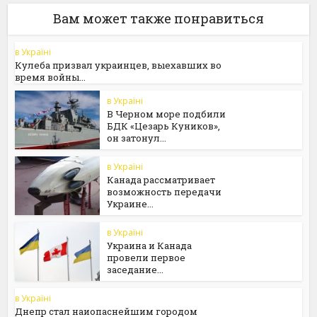
Вам может также понравиться
в Україні
Кулеба призвал украинцев, выехавших во
время войны...
в Україні
В Черном море подбили
БДК «Цезарь Куников»,
он затонул...
в Україні
Канада рассматривает
возможность передачи
Украине...
в Україні
Украина и Канада
провели первое
заседание...
в Україні
Днепр стал наиопаснейшим городом